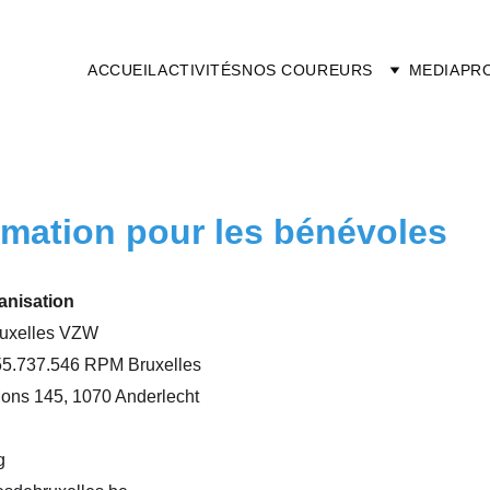
ACCUEIL
ACTIVITÉS
NOS COUREURS
MEDIA
PR
rmation pour les bénévoles
ganisation
ruxelles VZW
555.737.546 RPM Bruxelles
ons 145, 1070 Anderlecht
g