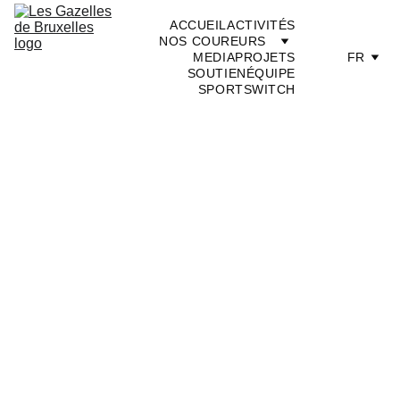
ACCUEIL
ACTIVITÉS
NOS COUREURS
MEDIA
PROJETS
FR
SOUTIEN
ÉQUIPE
SPORTSWITCH
Notre 
histoire